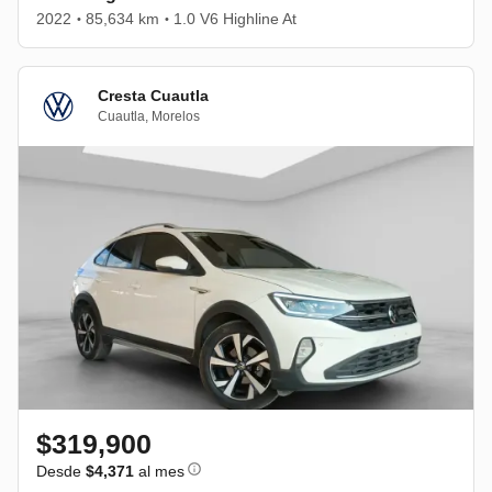
2022
85,634 km
1.0 V6 Highline At
•
•
Cresta Cuautla
Cuautla
,
Morelos
$319,900
Desde
$4,371
al mes