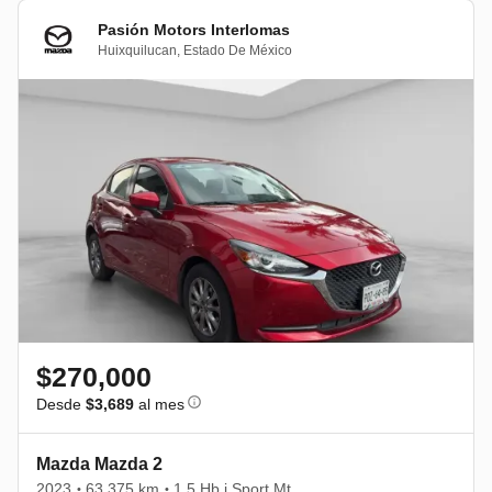
Pasión Motors Interlomas
Huixquilucan
,
Estado De México
$270,000
Desde
$3,689
al mes
Mazda Mazda 2
2023
63,375 km
1.5 Hb i Sport Mt
•
•