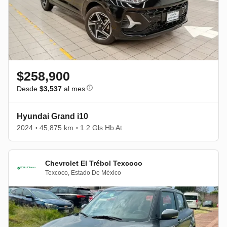
$258,900
Desde
$3,537
al mes
Hyundai Grand i10
2024
45,875 km
1.2 Gls Hb At
•
•
Chevrolet El Trébol Texcoco
Texcoco
,
Estado De México