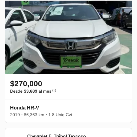
$270,000
Desde
$3,689
al mes
Honda HR-V
2019
86,363 km
1.8 Uniq Cvt
•
•
Chevrolet El Trébol Texcoco