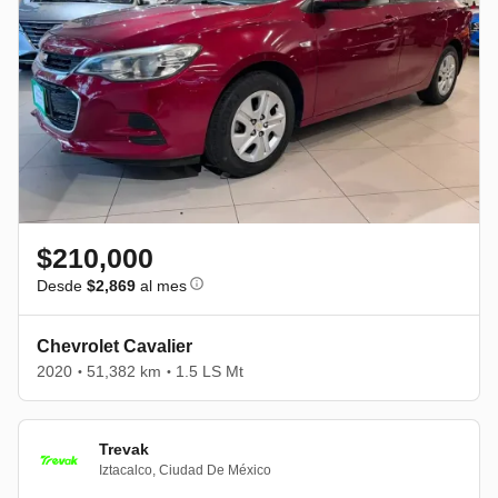
$210,000
Desde
$2,869
al mes
Chevrolet Cavalier
2020
51,382 km
1.5 LS Mt
•
•
Trevak
Iztacalco
,
Ciudad De México