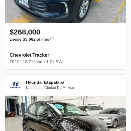
$268,000
Desde
$3,662
al mes
Chevrolet Tracker
2022
18,719 km
1.2 LS At
•
•
Hyundai Iztapalapa
Iztapalapa
,
Ciudad De México